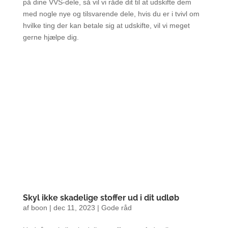
på dine VVS-dele, så vil vi råde dit til at udskifte dem
med nogle nye og tilsvarende dele, hvis du er i tvivl om
hvilke ting der kan betale sig at udskifte, vil vi meget
gerne hjælpe dig.
Skyl ikke skadelige stoffer ud i dit udløb
af
boon
|
dec 11, 2023
|
Gode råd