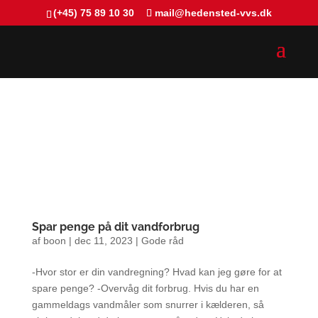
(+45) 75 89 10 30
mail@hedensted-vvs.dk
Spar penge på dit vandforbrug
af
boon
|
dec 11, 2023
|
Gode råd
-Hvor stor er din vandregning? Hvad kan jeg gøre for at
spare penge? -Overvåg dit forbrug. Hvis du har en
gammeldags vandmåler som snurrer i kælderen, så