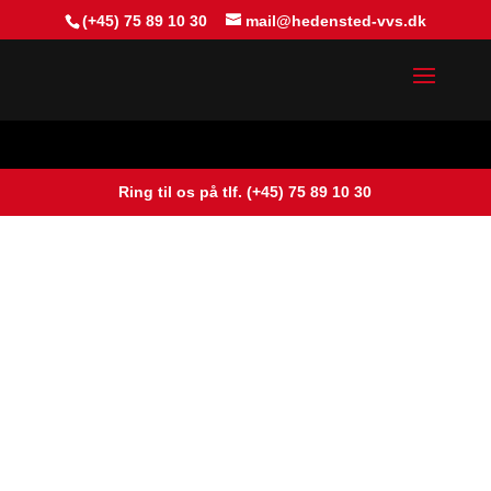
(+45) 75 89 10 30
mail@hedensted-vvs.dk
Industriopvarmning
Ring til os på tlf. (+45) 75 89 10 30
Kontakt os
Industriopvarmning
tilpasset til jeres branche.